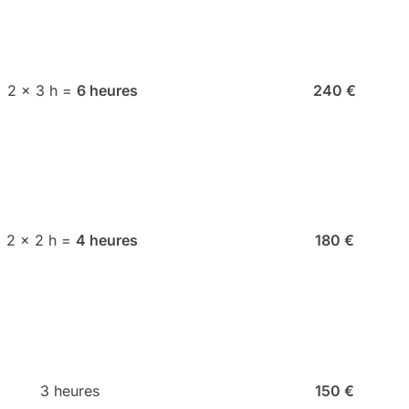
2 × 3 h =
6 heures
240 €
2 × 2 h =
4 heures
180 €
3 heures
150 €