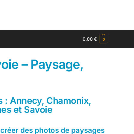
0,00
€
0
oie – Paysage,
s : Annecy, Chamonix,
es et Savoie
créer des photos de paysages