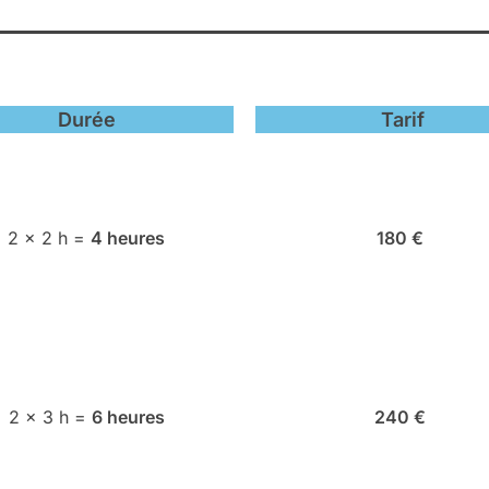
Durée
Tarif
2 × 2 h =
4 heures
180 €
2 × 3 h =
6 heures
240 €