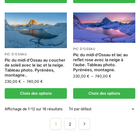
PIC D'OSSAU
Pic du midi d’Ossau et lac au
PIC D'OSSAU
reflet rose avec la neige à
Pic du midi d’Ossau au coucher
l’aube. Tableau photo.
de soleil avec le lac et la neige.
Pyrénées, montagne.
Tableau photo. Pyrénées,
montagne..
230,00
€
–
740,00
€
230,00
€
–
740,00
€
Choix des options
Choix des options
Affichage de 1–12 sur 16 résultats
1
2