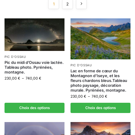
1
2
PIC D'OSSAU
Pic du midi d’Ossau voie lactée.
PIC D'OSSAU
Tableau photo. Pyrénées,
Lac en forme de cœur du
montagne.
Montagnon d’Iseye, et les
230,00
€
–
740,00
€
fleurs chardons bleus.Tableau
photo paysage, décoration
murale. Pyrénées, montagne.
230,00
€
–
740,00
€
Choix des options
Choix des options