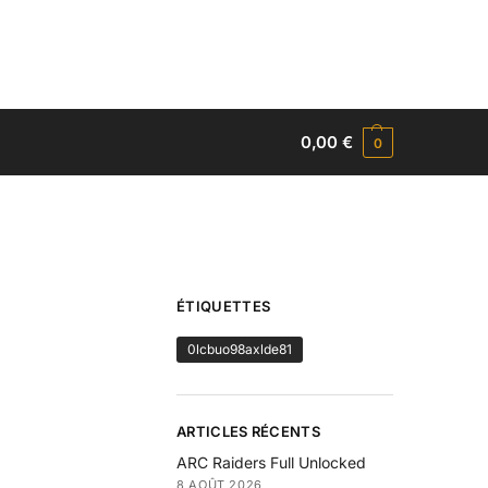
0,00
€
0
ÉTIQUETTES
0lcbuo98axlde81
ARTICLES RÉCENTS
ARC Raiders Full Unlocked
8 AOÛT 2026