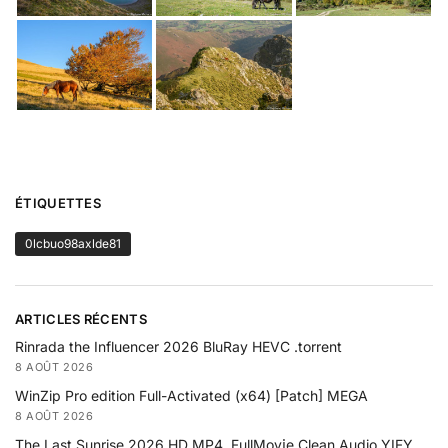
ÉTIQUETTES
0lcbuo98axlde81
ARTICLES RÉCENTS
Rinrada the Influencer 2026 BluRay HEVC .torrent
8 AOÛT 2026
WinZip Pro edition Full-Activated (x64) [Patch] MEGA
8 AOÛT 2026
The Last Sunrise 2026 HD MP4 .FullMov𝗂e Clean Audio YIFY