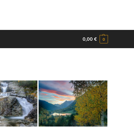
0,00
€
0