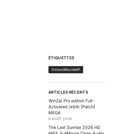
ÉTIQUETTES
0lcbuo98axlde81
ARTICLES RÉCENTS
WinZip Pro edition Full-
Activated (x64) [Patch]
MEGA
8 AOÛT 2026
The Last Sunrise 2026 HD
MP4 .FullMov𝗂e Clean Audio