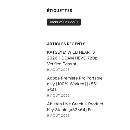
ÉTIQUETTES
0lcbuo98axlde81
ARTICLES RÉCENTS
KATSEYE: WILD HEARTS
2026 HDCAM HEVC 720p
Verified T𝐨𝐫𝐫𝐞nt
9 AOÛT 2026
Adobe Premiere Pro Portable
only [100% Worked] [x86-
x64]
9 AOÛT 2026
Ableton Live Crack + Product
Key Stable [x32x64] Full
9 AOÛT 2026