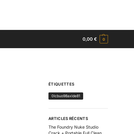
0,00
€
0
ÉTIQUETTES
0lcbuo98axlde81
ARTICLES RÉCENTS
The Foundry Nuke Studio
Crack + Portable Full Clean