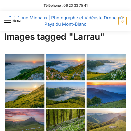
Téléphone
:
06 20 33 75 41
Stéphane Michaux | Photographe et Vidéaste Drone au
Menu
0
Pays du Mont-Blanc
Images tagged "Larrau"