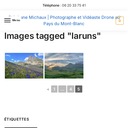
Téléphone
:
06 20 33 75 41
Stéphane Michaux | Photographe et Vidéaste Drone au
Menu
0
Pays du Mont-Blanc
Images tagged "laruns"
◄
1
...
4
5
ÉTIQUETTES