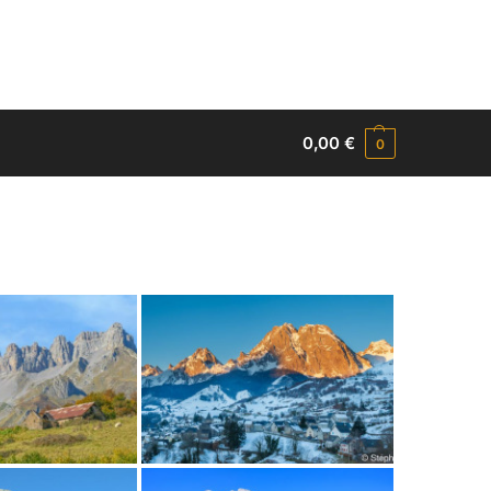
0,00
€
0