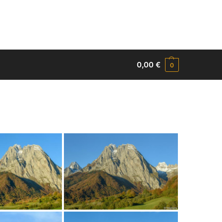
0,00
€
0