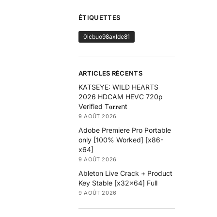
ÉTIQUETTES
0lcbuo98axlde81
ARTICLES RÉCENTS
KATSEYE: WILD HEARTS
2026 HDCAM HEVC 720p
Verified T𝐨𝐫𝐫𝐞nt
9 AOÛT 2026
Adobe Premiere Pro Portable
only [100% Worked] [x86-
x64]
9 AOÛT 2026
Ableton Live Crack + Product
Key Stable [x32x64] Full
9 AOÛT 2026