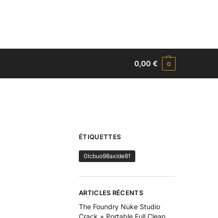
0,00
€
0
ÉTIQUETTES
0lcbuo98axlde81
ARTICLES RÉCENTS
The Foundry Nuke Studio
Crack + Portable Full Clean