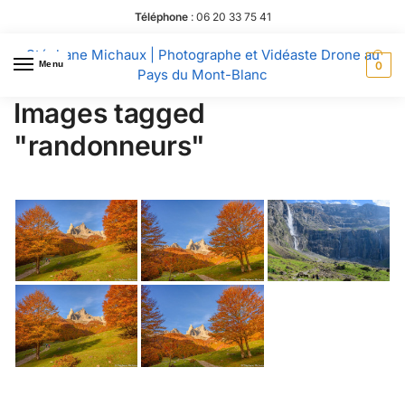
Téléphone
:
06 20 33 75 41
Stéphane Michaux | Photographe et Vidéaste Drone au
Menu
0
Pays du Mont-Blanc
Images tagged
"randonneurs"