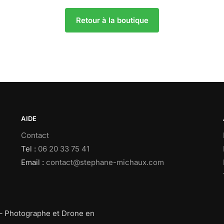
Retour à la boutique
AIDE
Contact
Tel :
06 20 33 75 41
Email :
contact@stephane-michaux.com
– Photographe et Drone en