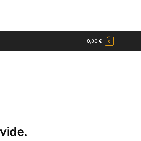
0,00
€
0
vide.