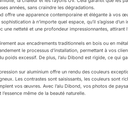
midité, la chaleur et les rayons UV. Cela garantit que les 
uses années, sans craindre les dégradations.
nd offre une apparence contemporaine et élégante à vos œuv
ophistication à n’importe quel espace, qu’il s’agisse d’un i
une netteté et une profondeur impressionnantes, attirant l
irement aux encadrements traditionnels en bois ou en métal
randement le processus d’installation, permettant à vos clie
du poids excessif. De plus, l’alu Dibond est rigide, ce qui ga
mpression sur aluminium offre un rendu des couleurs excepti
eux. Les contrastes sont saisissants, les couleurs sont ric
emplent vos œuvres. Avec l’alu Dibond, vos photos de pays
t l’essence même de la beauté naturelle.