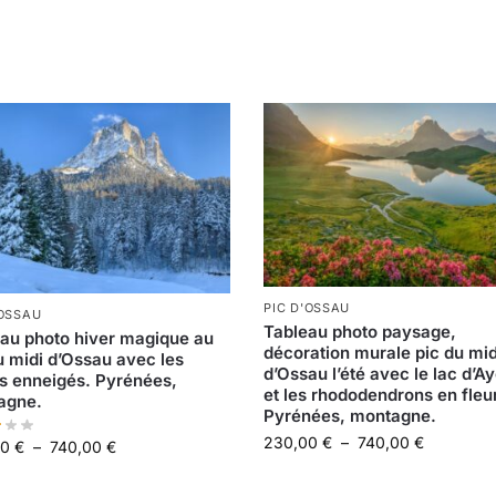
PIC D'OSSAU
'OSSAU
Tableau photo paysage,
au photo hiver magique au
décoration murale pic du mid
u midi d’Ossau avec les
d’Ossau l’été avec le lac d’A
s enneigés. Pyrénées,
et les rhododendrons en fleu
agne.
Pyrénées, montagne.
230,00
€
–
740,00
€
00
€
–
740,00
€