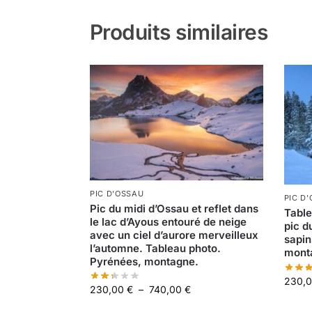
Produits similaires
PIC D'OSSAU
PIC D
Pic du midi d’Ossau et reflet dans
Table
le lac d’Ayous entouré de neige
pic d
avec un ciel d’aurore merveilleux
sapin
l’automne. Tableau photo.
mont
Pyrénées, montagne.
230,
230,00
€
–
740,00
€