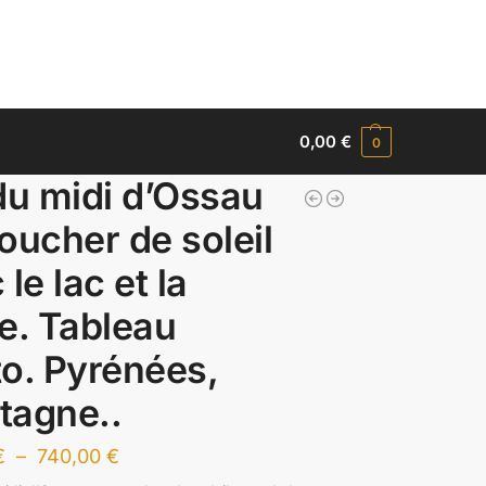
0,00
€
0
du midi d’Ossau
oucher de soleil
le lac et la
e. Tableau
o. Pyrénées,
tagne..
€
–
740,00
€