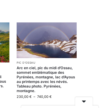
PIC D'OSSAU
Arc en ciel, pic du midi d’Ossau,
sommet emblématique des
i
Pyrénées, montagne, lac d’Ayous
yous
au printemps avec les névés.
rs.
Tableau photo. Pyrénées,
montagne.
230,00
€
–
740,00
€