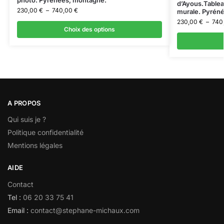
d’Ayous.Tablea
230,00
€
–
740,00
€
murale. Pyrén
230,00
€
–
740
Choix des options
A PROPOS
Qui suis je ?
Politique confidentialité
Mentions légales
AIDE
Contact
Tel :
06 20 33 75 41
Email :
contact@stephane-michaux.com